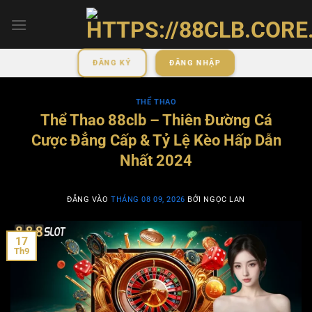
Bỏ
qua
nội
dung
ĐĂNG KÝ
ĐĂNG NHẬP
THỂ THAO
Thể Thao 88clb – Thiên Đường Cá
Cược Đẳng Cấp & Tỷ Lệ Kèo Hấp Dẫn
Nhất 2024
ĐĂNG VÀO
THÁNG 08 09, 2026
BỞI
NGỌC LAN
17
Th9