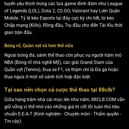
tuyển yêu thích trong các tựa game đình đám như League
of Legends (LOL), Dota 2, CS:GO, Valorant hay Liên Quân
Mobile. Tỷ lệ kèo Esports tại đây cực kỳ chi tiết, từ kèo
Chấp mạng (Kills), Rồng đầu, Trụ đầu cho đến Tài Xỉu thời
gian trận đấu.
Bóng rổ, Quần vợt và hơn thế nữa
Ngoài bóng đá, sảnh thể thao còn phục vụ người hâm mộ
NBA (Bóng rổ nhà nghề Mỹ), các giải Grand Slam của
Quần vợt (Tennis), Đua xe F1, và thậm chí là Đá gà hoặc
Đua ngựa ở một số sảnh tích hợp đặc biệt.
Tại sao nên chọn cá cược thể thao tại 88clb?
Giữa hàng trăm nhà cái mọc lên như nấm, 88CLB.COM vẫn
giữ vững vị thế nhờ vào những giá trị cốt lõi tuân thủ tiêu
chuẩn E-E-A-T (Kinh nghiệm - Chuyên môn - Thẩm quyền -
Tin cậy):