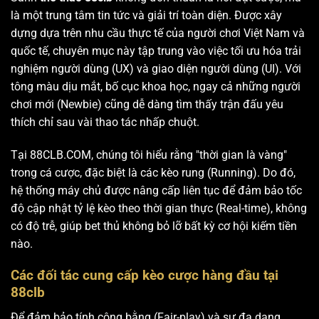
là một trung tâm tin tức và giải trí toàn diện. Được xây
dựng dựa trên nhu cầu thực tế của người chơi Việt Nam và
quốc tế, chuyên mục này tập trung vào việc tối ưu hóa trải
nghiệm người dùng (UX) và giao diện người dùng (UI). Với
tông màu dịu mắt, bố cục khoa học, ngay cả những người
chơi mới (Newbie) cũng dễ dàng tìm thấy trận đấu yêu
thích chỉ sau vài thao tác nhấp chuột.
Tại 88CLB.COM, chúng tôi hiểu rằng "thời gian là vàng"
trong cá cược, đặc biệt là các kèo rung (Running). Do đó,
hệ thống máy chủ được nâng cấp liên tục để đảm bảo tốc
độ cập nhật tỷ lệ kèo theo thời gian thực (Real-time), không
có độ trễ, giúp bet thủ không bỏ lỡ bất kỳ cơ hội kiếm tiền
nào.
Các đối tác cung cấp kèo cược hàng đầu tại
88clb
Để đảm bảo tính công bằng (Fair-play) và sự đa dạng