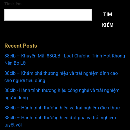
Tìm kiếm
TÌM
KIẾM
Recent Posts
88clb – Khuyến Mãi 88CLB - Loạt Chương Trình Hot Không
Nên Bỏ Lỡ
88clb – Khám phá thương hiệu và trải nghiệm đỉnh cao
cho người tiêu dùng
88clb - Hành trình thương hiệu công nghệ và trải nghiệm
người dùng
88clb – Hành trình thương hiệu và trải nghiệm đích thực
88clb – Hành trình thương hiệu đột phá và trải nghiệm
tuyệt vời