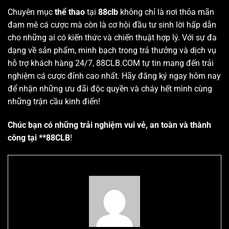
Chuyên mục
thể thao
tại
88clb
không chỉ là nơi thỏa mãn
đam mê cá cược mà còn là cơ hội đầu tư sinh lời hấp dẫn
cho những ai có kiến thức và chiến thuật hợp lý. Với sự đa
dạng về sản phẩm, minh bạch trong trả thưởng và dịch vụ
hỗ trợ khách hàng 24/7, 88CLB.COM tự tin mang đến trải
nghiệm cá cược đỉnh cao nhất. Hãy đăng ký ngay hôm nay
để nhận những ưu đãi độc quyền và cháy hết mình cùng
những trận cầu kinh điển!
Chúc bạn có những trải nghiệm vui vẻ, an toàn và thành
công tại **88CLB
!