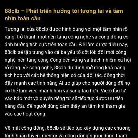
88clb – Phát triển hướng tới tương lai và tầm
nhìn toàn cầu
Tương lai của 88clb được hình dung với một tầm nhìn rõ
ràng: trở thành một nền tảng công nghệ và cộng đồng có
ảnh hưởng tích cực trên toàn cầu. Để làm được điều này,
88clb sẽ tập trung vào cả ba yếu tố cốt lõi: đổi mới công
nghệ, nền tảng cộng đồng bền vững và trách nhiệm xã hội
rõ ràng. Về công nghệ, 88clb dự định mở rộng khả năng
tích hợp với các hệ thống hiện có của đối tác, đồng thời
đẩy mạnh các tính năng AI trợ giúp cho người dùng để họ
có thể làm việc nhanh hơn và sáng tạo hơn. Việc đầu tư
vào bảo mật và quyền riêng tư sẽ tiếp tục được ưu tiên
hàng đầu để người dùng cảm thấy an tâm khi tham gia
vào các hoạt động.
Về mặt cộng đồng, 88clb sẽ tiếp tục xây dựng các chương
trình huấn luyện, mentor và cộng đồng người dùng tham