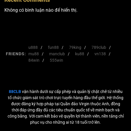
Không có bình luận nào để hiển thị.
u888
fun88
79king
789club
FRIENDS:
mu88
manclub
ku88
vn138
84win
555win
88CLB
vận hành dưới sự cấp phép và quản lý chặt chẽ từ nhiều
tổ chức giám sát trò chơi trực tuyến hàng đầu thế giới. Hệ thống
được đăng ký hợp pháp tại Quần đảo Virgin thuộc Anh, đồng
thời đáp ứng đầy đủ các tiêu chuẩn quốc tế về minh bạch và
công bằng. Với cam kết bảo vệ quyền lợi thành viên, nền tảng chỉ
phục vụ cho những ai từ 18 tuổi trở lên.