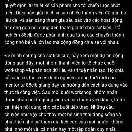
quyết định, từ thiết kế sản phẩm cho tới chiến lược phát
triển. Điều này giải thích vì sao nhiều thành viên đã gắn bó
lâu dài và sẵn sàng tham gia sâu sắc vào các hoạt động,
từ đóng góp nội dung đến tham gia tổ chức sự kiện. Trải
nghiệm 88clb được phản ánh qua từng câu chuyện thành
công nhỏ bé và lớn lao mà cộng đồng chia sẻ với nhau.
Để minh chứng cho sự tích cực, hãy xem một dự án cộng
đồng gần đây: một nhóm thành viên tự tổ chức chuỗi
workshop về phân tích dữ liệu và trí tuệ nhân tạo. Họ chia
sẻ công cụ, tài liệu và kinh nghiệm, đồng thời mời các
mentor từ 88clb giảng dạy và hướng dẫn cách áp dụng vào
thực tế công việc. Sau mỗi buổi workshop, nhóm nhận
được phản hồi từ giảng viên và các thành viên khác, từ đó
cải thiện nội dung cho các buổi tiếp theo. Những câu
chuyện như vậy cho thấy một hệ sinh thái đang sống và
phát triển nhờ sự tham gia tích cực của mọi người, không
phải nhờ một vài cá nhân hay một tập đoàn duy nhất.