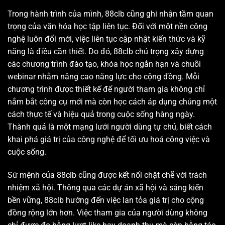
Trong hành trình của mình, 88clb cũng ghi nhận tầm quan
trọng của văn hóa học tập liên tục. Đối với một nền công
nghệ luôn đổi mới, việc liên tục cập nhật kiến thức và kỹ
năng là điều cần thiết. Do đó, 88clb chú trọng xây dựng
các chương trình đào tạo, khóa học ngắn hạn và chuỗi
webinar nhằm nâng cao năng lực cho cộng đồng. Mỗi
chương trình được thiết kế để người tham gia không chỉ
nắm bắt công cụ mới mà còn học cách áp dụng chúng một
cách thực tế và hiệu quả trong cuộc sống hàng ngày.
Thành quả là một mạng lưới người dùng tự chủ, biết cách
khai phá giá trị của công nghệ để tối ưu hoá công việc và
cuộc sống.
Sứ mệnh của 88clb cũng được kết nối chặt chẽ với trách
nhiệm xã hội. Thông qua các dự án xã hội và sáng kiến
bền vững, 88clb hướng đến việc lan tỏa giá trị cho cộng
đồng rộng lớn hơn. Việc tham gia của người dùng không