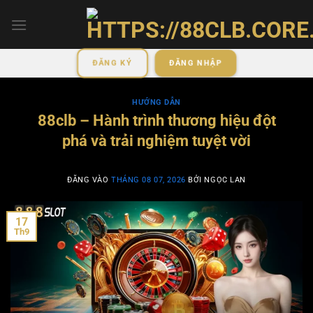
Bỏ
qua
nội
dung
ĐĂNG KÝ
ĐĂNG NHẬP
HƯỚNG DẪN
88clb – Hành trình thương hiệu đột
phá và trải nghiệm tuyệt vời
ĐĂNG VÀO
THÁNG 08 07, 2026
BỞI
NGỌC LAN
17
Th9