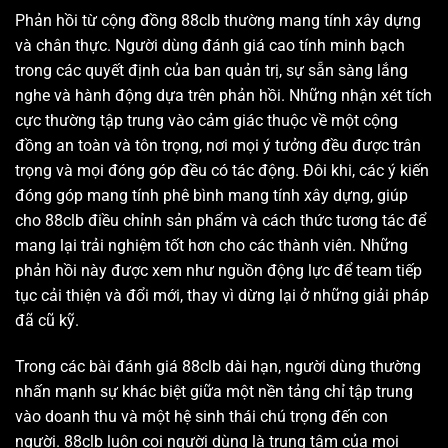
Phản hồi từ cộng đồng 88clb thường mang tính xây dựng
và chân thực. Người dùng đánh giá cao tính minh bạch
trong các quyết định của ban quản trị, sự sẵn sàng lắng
nghe và hành động dựa trên phản hồi. Những nhận xét tích
cực thường tập trung vào cảm giác thuộc về một cộng
đồng an toàn và tôn trọng, nơi mọi ý tưởng đều được trân
trọng và mọi đóng góp đều có tác động. Đôi khi, các ý kiến
đóng góp mang tính phê bình mang tính xây dựng, giúp
cho 88clb điều chỉnh sản phẩm và cách thức tương tác để
mang lại trải nghiệm tốt hơn cho các thành viên. Những
phản hồi này được xem như nguồn động lực để team tiếp
tục cải thiện và đổi mới, thay vì dừng lại ở những giải pháp
đã cũ kỹ.
Trong các bài đánh giá 88clb dài hạn, người dùng thường
nhấn mạnh sự khác biệt giữa một nền tảng chỉ tập trung
vào doanh thu và một hệ sinh thái chú trọng đến con
người. 88clb luôn coi người dùng là trung tâm của mọi