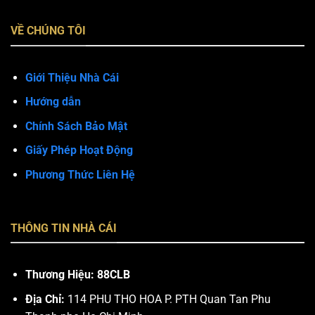
VỀ CHÚNG TÔI
Giới Thiệu Nhà Cái
Hướng dẫn
Chính Sách Bảo Mật
Giấy Phép Hoạt Động
Phương Thức Liên Hệ
THÔNG TIN NHÀ CÁI
Thương Hiệu: 88CLB
Địa Chỉ:
114 PHU THO HOA P. PTH Quan Tan Phu