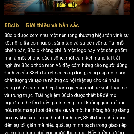
88clb – Giới thiệu và bản sắc
88clb được xem như một nền tảng thương hiệu tôn vinh sự
kết nối giữa con người, sáng tạo và sự bền vững. Tại mỗi
phiên bản, 88clb không chỉ là một logo hay một sản phẩm
mà là một phong cách sống, một cam kết mang lại trải
nghiệm 88clb thỏa mãn và đầy cảm hứng cho người dùng.
Định vị của 88clb là kết nối cộng đồng, cung cấp nội dung
chất lượng và tạo ra những cơ hội thật sự cho cá nhân
cũng như doanh nghiệp tham gia vào một hệ sinh thái mở
và trung thực. Trải nghiệm 88clb được thiết kế để mỗi
người có thể tìm thấy giá trị riêng: một không gian để học
hỏi, một mạng lưới để chia sẻ, và một hệ thống hỗ trợ đáng
tin cậy khi cần. Trong hành trình này, 88clb luôn chú trọng
đến sự tối giản mà hiệu quả, sự minh bạch trong giao tiếp
và sự tôn trọng đối với người tham gia. Hãy tưởng tượng