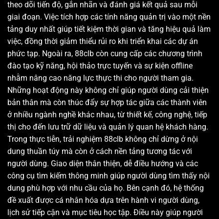
theo dõi tiến độ, gắn nhãn và đánh giá kết quả sau mỗi
giai đoạn. Việc tích hợp các tính năng quản trị vào một nền
tảng duy nhất giúp tiết kiệm thời gian và tăng hiệu quả làm
việc, đồng thời giảm thiểu rủi ro khi triển khai các dự án
phức tạp. Ngoài ra, 88clb còn cung cấp các chương trình
đào tạo kỹ năng, hội thảo trực tuyến và sự kiện offline
nhằm nâng cao năng lực thực thi cho người tham gia.
Những hoạt động này không chỉ giúp người dùng cải thiện
bản thân mà còn thúc đẩy sự hợp tác giữa các thành viên
ở nhiều ngành nghề khác nhau, từ thiết kế, công nghệ, tiếp
thị cho đến lưu trữ dữ liệu và quản lý quan hệ khách hàng.
Trong thực tiễn, trải nghiệm 88clb không chỉ dừng ở nội
dung thuần túy mà còn ở cách nền tảng tương tác với
người dùng. Giao diện thân thiện, dễ điều hướng và các
công cụ tìm kiếm thông minh giúp người dùng tìm thấy nội
dung phù hợp với nhu cầu của họ. Bên cạnh đó, hệ thống
đề xuất được cá nhân hóa dựa trên hành vi người dùng,
lịch sử tiếp cận và mục tiêu học tập. Điều này giúp người