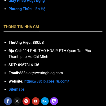
Giấy Phép Hoạt Động
Phương Thức Liên Hệ
THÔNG TIN NHÀ CÁI
Thương Hiệu: 88CLB
Địa Chỉ:
114 PHU THO HOA P. PTH Quan Tan Phu
Thanh pho Ho Chi Minh
SĐT:
0967316136
Email:
888slot@wettingblog.com
Website:
https://88clb.core.ru.com/
Sitemaps