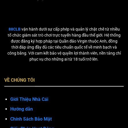
88CLB
vận hành dưới sự cấp phép và quản lý chặt chẽ từ nhiều
tổ chức giám sát trò chơi trực tuyến hàng đầu thế giới. Hệ thống
được đăng ký hợp pháp tại Quần đảo Virgin thuộc Anh, đồng
thời đáp ứng đầy đủ các tiêu chuẩn quốc tế về minh bạch và
công bằng. Với cam kết bảo vệ quyền lợi thành viên, nền tảng chỉ
phục vụ cho những ai từ 18 tuổi trở lên.
VỀ CHÚNG TÔI
Giới Thiệu Nhà Cái
Hướng dẫn
Chính Sách Bảo Mật