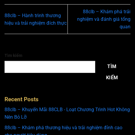
88clb – Khám phá trải
88clb – Hành trình thương
nghiệm và đánh giá tổng
hiệu và trải nghiệm đích thực
quan
Tìm kiếm
TÌM
KIẾM
Recent Posts
88clb – Khuyến Mãi 88CLB - Loạt Chương Trình Hot Không
Nên Bỏ Lỡ
88clb – Khám phá thương hiệu và trải nghiệm đỉnh cao