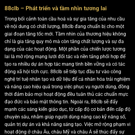
88clb – Phát triển và tầm nhìn tương lai
Trong bối cảnh toàn cầu hoá và sự gia tăng của nhu cầu
về nội dung có chất lượng, 88clb đang chuẩn bị cho một
giai đoạn tăng tốc mới. Tầm nhìn của thương hiệu không
chỉ là gia tăng quy mô mà còn tăng chất lượng và sự đa
dạng của các hoạt động. Một phần của chiến lược tương
lai là mở rộng mạng lưới đối tác và nền tảng phối hợp để
tạo ra nhiều dự án hợp tác mang tính bền vững và có tác
động xã hội tích cực. 88clb sẽ tiếp tục đầu tư vào công
nghệ trí tuệ nhân tạo và dữ liệu để cá nhân hóa trải nghiệm
và nâng cao hiệu quả trong việc phục vụ người dùng, đồng
thời đảm bảo mọi hoạt động đều tuân thủ các chuẩn mực
đạo đức và bảo mật thông tin. Ngoài ra, 88clb sẽ đẩy
mạnh các sáng kiến giáo dục, từ cấp độ cơ bản đến cấp độ
chuyên sâu, nhằm giúp người dùng nâng cao kỹ năng số,
quản trị dự án và khả năng sáng tạo. Việc mở rộng phạm vi
hoạt động ở châu Âu, châu Mỹ và châu Á sẽ thúc đẩy sự