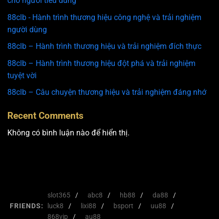
cho người tiêu dùng
88clb - Hành trình thương hiệu công nghệ và trải nghiệm
người dùng
88clb – Hành trình thương hiệu và trải nghiệm đích thực
88clb – Hành trình thương hiệu đột phá và trải nghiệm
tuyệt vời
88clb – Câu chuyện thương hiệu và trải nghiệm đáng nhớ
Recent Comments
Không có bình luận nào để hiển thị.
slot365
abc8
hb88
da88
FRIENDS:
luck8
lixi88
bsport
uu88
868vip
au88