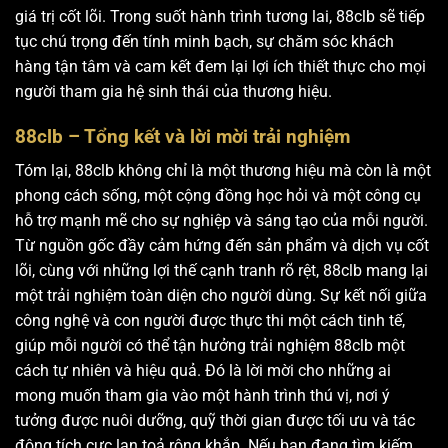
giá trị cốt lõi. Trong suốt hành trình tương lai, 88clb sẽ tiếp
tục chú trọng đến tính minh bạch, sự chăm sóc khách
hàng tận tâm và cam kết đem lại lợi ích thiết thực cho mọi
người tham gia hệ sinh thái của thương hiệu.
88clb – Tổng kết và lời mời trải nghiệm
Tóm lại, 88clb không chỉ là một thương hiệu mà còn là một
phong cách sống, một cộng đồng học hỏi và một công cụ
hỗ trợ mạnh mẽ cho sự nghiệp và sáng tạo của mỗi người.
Từ nguồn gốc đầy cảm hứng đến sản phẩm và dịch vụ cốt
lõi, cùng với những lợi thế cạnh tranh rõ rệt, 88clb mang lại
một trải nghiệm toàn diện cho người dùng. Sự kết nối giữa
công nghệ và con người được thực thi một cách tinh tế,
giúp mỗi người có thể tận hưởng trải nghiệm 88clb một
cách tự nhiên và hiệu quả. Đó là lời mời cho những ai
mong muốn tham gia vào một hành trình thú vị, nơi ý
tưởng được nuôi dưỡng, quỹ thời gian được tối ưu và tác
động tích cực lan toả rộng khắp. Nếu bạn đang tìm kiếm