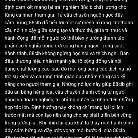
định cam kết mang lại trải nghiệm 88clb chất lượng cho
từng cá nhân tham gia. Từ câu chuyện nguồn gốc đầy
cảm hứng, 88clb đã tiến tới một sứ mệnh rõ ràng: trở thành
cầu nối tin cậy giữa sáng tạo và thực thi, giữa tri thức và
hành động, để mỗi người có thể biến ý tưởng thành tác
phẩm có ý nghĩa trong đời sống hàng ngày. Trong suốt
hành trình, 88clb không ngừng học hỏi và thích nghi. Ban
đầu, thương hiệu nhấn mạnh yếu tố cộng đồng và nội
dung chất lượng cao, sau đó mở rộng sang các dịch vụ hỗ
trợ, sự kiện và chương trình giáo dục nhằm nâng cao kỹ
năng cho người tham gia. Những nỗ lực này giúp 88clb ghi
dấu ấn bằng hàng loạt câu chuyện thành công từ người
dùng và doanh nghiệp, từ những dự án cá nhân đến những
hợp tác lớn. Định hướng này không chỉ mang lại lợi ích
trước mắt mà còn tạo nền tảng cho sự phát triển bền vững
trong tương lai. Khi nhìn lại quá khứ, ta thấy một hành trình
đầy cảm hứng và đầy ước vọng: mỗi bước đi của 88clb