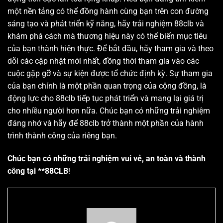
một nền tảng có thể đồng hành cùng bạn trên con đường
sáng tạo và phát triển kỹ năng, hãy trải nghiệm 88clb và
khám phá cách mà thương hiệu này có thể biến mục tiêu
của bạn thành hiện thực. Để bắt đầu, hãy tham gia và theo
dõi các cập nhật mới nhất, đồng thời tham gia vào các
cuộc gặp gỡ và sự kiện được tổ chức định kỳ. Sự tham gia
của bạn chính là một phần quan trọng của cộng đồng, là
động lực cho 88clb tiếp tục phát triển và mang lại giá trị
cho nhiều người hơn nữa. Chúc bạn có những trải nghiệm
đáng nhớ và hãy để 88clb trở thành một phần của hành
trình thành công của riêng bạn.
Chúc bạn có những trải nghiệm vui vẻ, an toàn và thành
công tại **88CLB
!